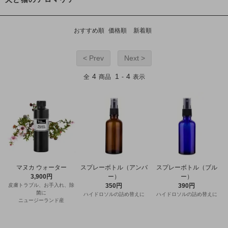
おすすめ順
価格順
新着順
< Prev
Next >
4
1
4
全
商品
-
表示
マヌカ ウォーター
スプレーボトル（アンバ
スプレーボトル（ブル
3,900円
ー）
ー）
皮膚トラブル、お手入れ、除
350円
390円
菌に
ハイドロソルの詰め替えに
ハイドロソルの詰め替えに
ニュージーランド産