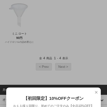
ミニ ロート
90円
ハイドロソルの詰め替えに
4
1
4
全
商品
-
表示
< Prev
Next >
カテゴリーから探す
×
【初回限定】10%OFFクーポン
オーガニック フード
お１人様１回限り、初めてのご注文のみ【全品10%OFF】