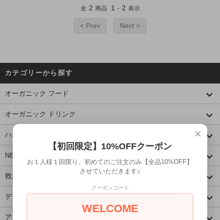
2
1
2
全
商品
-
表示
< Prev
Next >
カテゴリーから探す
オーガニック フード
オーガニック ドリンク
×
ハチミツ・プロポリス
【初回限定】10%OFFクーポン
NEW! ホメオパシー
お１人様１回限り、初めてのご注文のみ【全品10%OFF】
させていただきます♪
救急箱アイテム
クーポンコード
デンタルケア
WELCOME
アロマオイル＆ウォーター