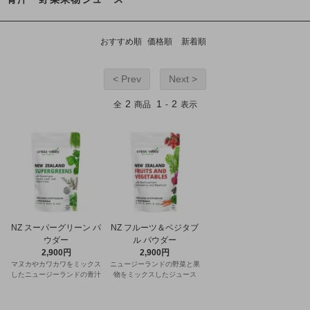
おすすめ順
価格順
新着順
< Prev
Next >
2
1
2
全
商品
-
表示
NZ スーパーグリーン パ
NZ フルーツ＆ベジタブ
ウダー
ル パウダー
2,900円
2,900円
マヌカやカワカワをミックス
ニュージーランドの野菜と果
したニュージーランドの青汁
物をミックスしたジュース