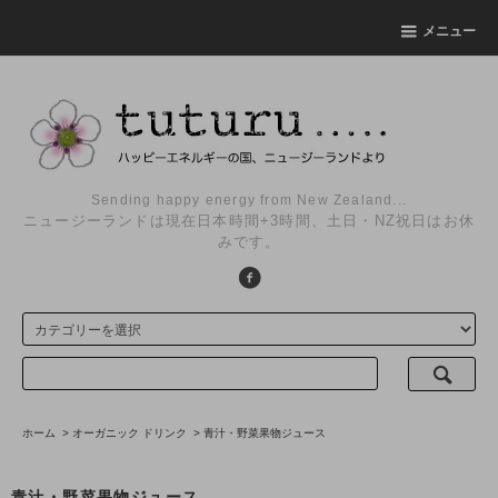
メニュー
Sending happy energy from New Zealand...
ニュージーランドは現在日本時間+3時間、土日・NZ祝日はお休
みです。
ホーム
>
オーガニック ドリンク
>
青汁・野菜果物ジュース
青汁・野菜果物ジュース