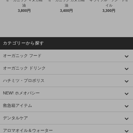
オーガニック マヌカ精
オーガニック カヌカ精
キウイフルーツシードオ
油
油
イル
3,800円
3,400円
3,300円
カテゴリーから探す
オーガニック フード
オーガニック ドリンク
ハチミツ・プロポリス
NEW! ホメオパシー
救急箱アイテム
デンタルケア
アロマオイル＆ウォーター