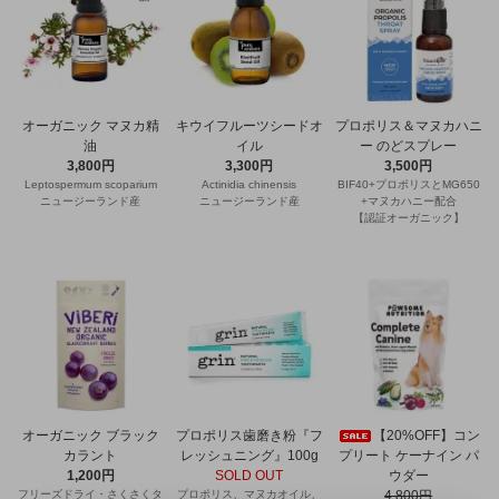
オーガニック マヌカ精
キウイフルーツシードオ
プロポリス＆マヌカハニ
油
イル
ー のどスプレー
3,800円
3,300円
3,500円
Leptospermum scoparium
Actinidia chinensis
BIF40+プロポリスとMG650
ニュージーランド産
ニュージーランド産
+マヌカハニー配合
【認証オーガニック】
オーガニック ブラック
プロポリス歯磨き粉『フ
【20%OFF】コン
カラント
レッシュニング』100g
プリート ケーナイン パ
1,200円
SOLD OUT
ウダー
フリーズドライ・さくさくタ
プロポリス、マヌカオイル、
4,800円