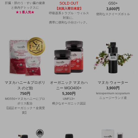
肝臓・胆のう・すい臓の健康
SOLD OUT
G50+
と体内デトックスに
【次回入荷日未定】
3,600円
★１番人気★
呼吸器系トラブル・ウィルス
便利なスクイーズボトル
対策に。
携帯に便利な小分けパック。
マヌカハニー＆プロポリ
オーガニック マヌカハ
マヌカ ウォーター
ス のど飴
ニー MGO400+
3,900円
750円
5,300円
letospermum scoparium
ニュージーランド産
MG550+マヌカハニーにプロ
UMF13+
ポリス配合
稀少なオーガニック認証
【認証オーガニック＊金賞受
賞】