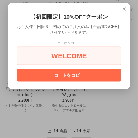
イプ
オーガニックシーソルト配合
3,840円
×
NZ産の野菜と果物をブレンド
した犬用サプリ
【初回限定】10%OFFクーポン
関節に有効なグリーンマッス
ル配合
お１人様１回限り、初めてのご注文のみ【全品10%OFF】
させていただきます♪
クーポンコード
WELCOME
コードをコピー
ペット用ホメオパシー
ペット用ホメオパシー
『ノミよけ Hom』Jumpi
『寄生虫 (ハーブ配合) 』
es (Hom)
Wiggles
2,900円
2,900円
ノミを寄せ付けにくい体作り
寄生虫のコントロールに
に
※ハーブエキス配合※
14
1
14
全
商品
-
表示