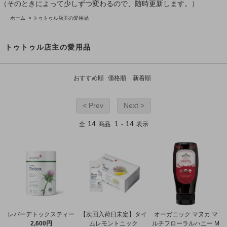
（そのときによって少しずつ変わるので、随時更新します。）
ホーム
>
トゥトゥル店主の愛用品
トゥトゥル店主の愛用品
おすすめ順
価格順
新着順
< Prev
Next >
14
1
14
全
商品
-
表示
レバーデトックスティー
【次回入荷日未定】タイ
オーガニック マヌカ マ
2,600円
ムレモントニック
ルチフローラルハニー M