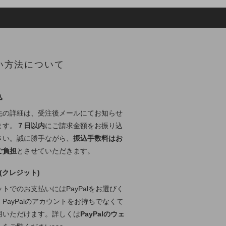
い方法について
込
先の詳細は、受注後メールにてお知らせ
ます。
７日以内
にご請求金額をお振り込
さい。誠に勝手ながら、
振込手数料はお
ご負担
とさせていただきます。
l (クレジット)
トでのお支払いにはPayPalをお選びく
PayPalのアカウントをお持ちでなくて
用いただけます。詳しくは
PayPalのウェ