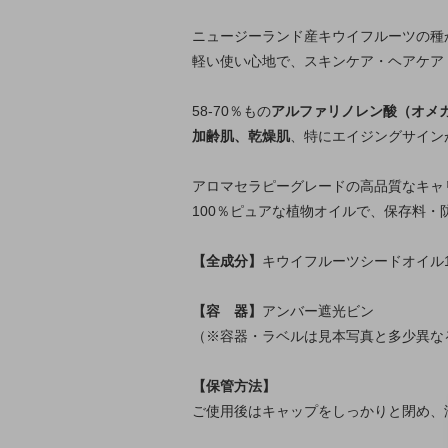
ニュージーランド産キウイフルーツの種
軽い使い心地で、スキンケア・ヘアケア
58-70％もの
アルファリノレン酸（オメ
加齢肌、乾燥肌
、特にエイジングサイン
アロマセラピーグレードの高品質なキャ
100％ピュアな植物オイルで、保存料
【全成分】
キウイフルーツシードオイル1
【容 器】
アンバー遮光ビン
（※容器・ラベルは見本写真と多少異な
【保管方法】
ご使用後はキャップをしっかりと閉め、