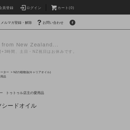
会員登録
ログイン
カート(
0
)
メルマガ登録・解除
お問い合わせ
 from New Zealand...
+3時間、土日・NZ祝日はお休みです。
ォーター
>
NZの植物油(キャリアオイル)
愛用品
ー
トゥトゥル店主の愛用品
ツシードオイル