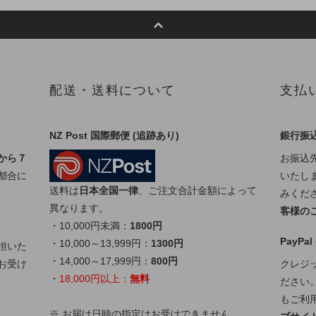
配送・送料について
支払
NZ Post 国際郵便 (追跡あり)
銀行振
から７
お振込
都合に
いたし
送料は
日本全国一律
、ご注文合計金額によって
みくだ
異なります。
客様の
・10,000円未満：
1800円
PayPa
・10,000～13,999円：
1300円
担いた
・14,000～17,999円：
800円
お受け
クレジッ
・
18,000円以上：
無料
ださい。
もご利
※ お届け日時の指定はお受けできません。