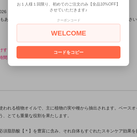
お１人様１回限り、初めてのご注文のみ【全品10%OFF】
させていただきます♪
26 → 2026年11月まで
もありますので、酸化臭がするようになったらご使用をお止めください
クーポンコード
WELCOME
けするため、ご注文ごとにサプライヤーからお取り寄せしています。
コードをコピー
時間をいただくことをご了承くださいませ。
使われる植物オイルで、主に植物の実や種から抽出されます。ベースオ
う、とても重量な役割を果たします。
必須脂肪酸【＊】を豊富に含み、それ自体もすぐれたスキンケア効果を