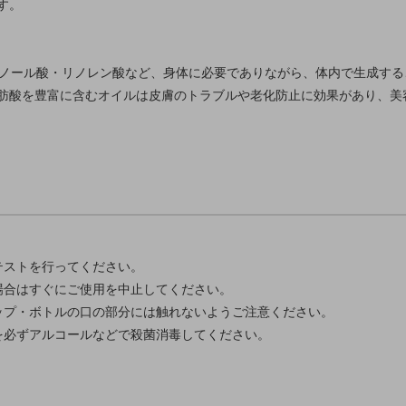
す。
tty Acid) 。リノール酸・リノレン酸など、身体に必要でありながら、体内で
肪酸を豊富に含むオイルは皮膚のトラブルや老化防止に効果があり、美
テストを行ってください。
場合はすぐにご使用を中止してください。
ップ・ボトルの口の部分には触れないようご注意ください。
を必ずアルコールなどで殺菌消毒してください。