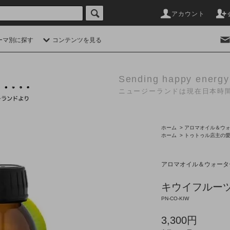
アカウント
ーマ別に探す
コンテンツを見る
Sending happy energy
ニュージーランドは現在日本時間
ホーム
>
アロマオイル＆ウ
ホーム
>
トゥトゥル店主の
アロマオイル＆ウォータ
キウイフルー
PN-CO-KIW
3,300円