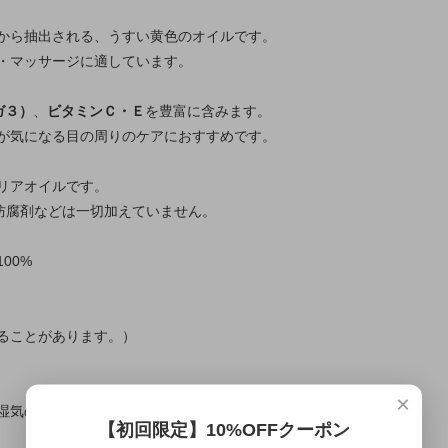
から抽出される、うすい黄色のオイルです。
・マッサージに適しています。
ガ３）
、
ビタミンＣ・Ｅ
を豊富に含みます。
が気になる目の周りのケアにおすすめです。
リアオイルです。
・防腐剤などは一切加えていません。
00%
ることがあります。）
×
湿気の少ない冷暗所にて保管してください。
【初回限定】10%OFFクーポン