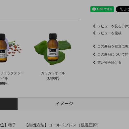
♪
レビューを見る(0件
レビューを投稿
この商品を友達に教
この商品について問
買い物を続ける
 フラックスシー
カワカワオイル
オイル
3,400円
900円
イメージ
位】
種子
【抽出方法】
コールドプレス（低温圧搾）