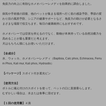
免疫力の向上に有効なホメオパシーレメディを効果的に調合しました。
病気や手術後の回復、他のペットが集まる場所へ行く前の感染予防、季節の変
わり目の風邪予防、シニアの健康サポートなど、免疫力の助けが必要となるさ
まざまな場面で役立ちます。毎日の健康維持にもおすすめです。
ホメオパシーでは症状を抑えるのでなく、動物が本来持っている自然治癒力を
高めることが最も重要だと考えます。
犬はもちろん猫にもお使いいただけます。
【全成分】
水、ウォッカ、ホメオパシーレメディ（Baptisia, Calc phos, Echinacea, Ferru
m Phos, Kali mur, Kali phos, Hydrastis）
【パッケージ】
スポイト付き遮光ビン
【使用方法】
ボトルに備え付けのスポイトを使って、ペットの口に直接垂らします。
むずかしい場合は、水または食事に混ぜます。
【１回の使用量】
４滴