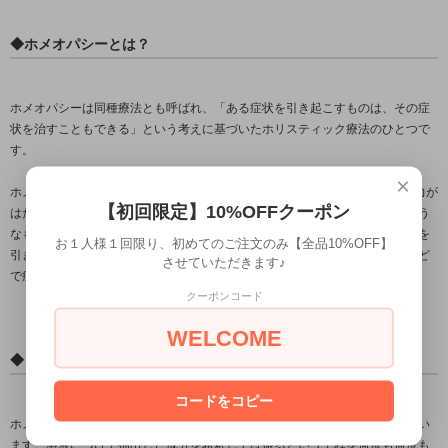
◆ホメオパシーとは？
ホメオパシーは同種療法とも呼ばれ、「ある症状を引き起こすものは、その症
状を治すこともできる」という考えに基づいたホリスティック療法のひとつで
す。
×
ホメオパシーでは、“症状”は乱れた心身のバランスを治そうとする自然治癒力が
【初回限定】10%OFFクーポン
はたらいている状態だと考えます。わざとその症状を少しだけ悪化させるよう
なもの（レメディ）を投与することによって、私たちが本来持つ自然治癒力を
お１人様１回限り、初めてのご注文のみ【全品10%OFF】
引き出し、そのはたらきを助けようというのがホメオパシーの考え方。薬など
させていただきます♪
で症状を抑えようとする西洋医学とは対照的なアプローチです。
クーポンコード
WELCOME
◆レメディはこうして作られる
コードをコピー
ホメオパシーのレメディは、植物・鉱物・動物など自然のものから作られてい
ます。溶液につけて抽出した成分を希釈しては振るという工程を何度も何度も