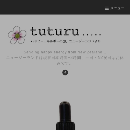
メニュー
Sending happy energy from New Zealand...
ニュージーランドは現在日本時間+3時間、土日・NZ祝日はお休
みです。