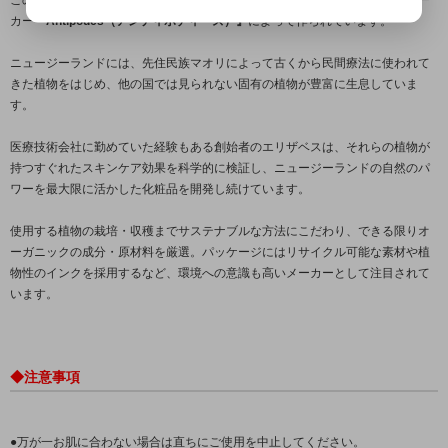
カー
『Antipodes（アンティポディーズ）』
によって作られています。
ニュージーランドには、先住民族マオリによって古くから民間療法に使われて
きた植物をはじめ、他の国では見られない固有の植物が豊富に生息していま
す。
医療技術会社に勤めていた経験もある創始者のエリザベスは、それらの植物が
持つすぐれたスキンケア効果を科学的に検証し、ニュージーランドの自然のパ
ワーを最大限に活かした化粧品を開発し続けています。
使用する植物の栽培・収穫までサステナブルな方法にこだわり、できる限りオ
ーガニックの成分・原材料を厳選。パッケージにはリサイクル可能な素材や植
物性のインクを採用するなど、環境への意識も高いメーカーとして注目されて
います。
◆注意事項
●万が一お肌に合わない場合は直ちにご使用を中止してください。