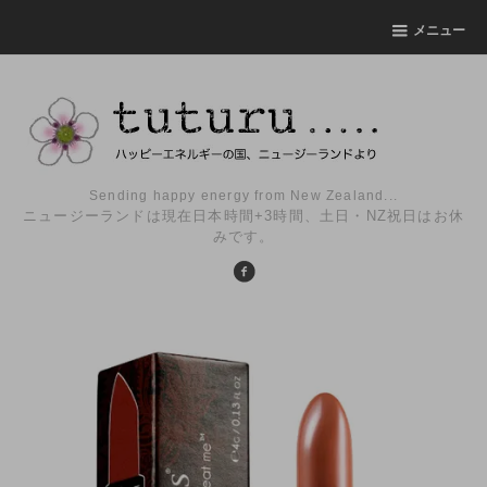
メニュー
Sending happy energy from New Zealand...
ニュージーランドは現在日本時間+3時間、土日・NZ祝日はお休
みです。