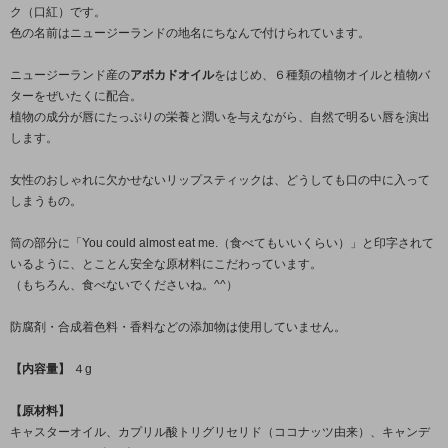
ク（口紅）です。
色の名前はニュージーランドの地名にちなんで付けられています。
ニュージーランド産の
アボカドオイル
をはじめ、６種類の植物オイルと植物バ
ターをぜいたくに配合。
植物の成分が唇にたっぷりの栄養と潤いを与えながら、自然で明るい唇を演出
します。
女性のおしゃれに欠かせないリップスティックは、どうしても口の中に入って
しまうもの。
筒の部分に「You could almost eat me.（食べてもいいくらい）」と印字されて
いるように、とことん安全な原材料にこだわっています。
（もちろん、食べないでくださいね。^^）
防腐剤・合成着色料・香料などの添加物は使用していません。
【内容量】
４g
【原材料】
キャスターオイル、カプリル酸トリグリセリド（ココナッツ由来）、キャンデ