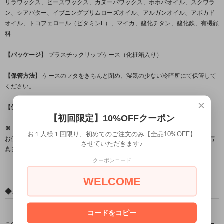
リラワックス、ビーズワックス、カヌーバワックス、ホホバオイル、スクワラ
ン、シアバター、イブニングプリムローズオイル、アルガンオイル、アボカド
オイル、トコフェロール（ビタミンE）、マイカ、酸化チタン、酸化鉄、有機顔
料
【パッケージ】
プラスチックリップケース（化粧箱入り）
【保管方法】
ケースのフタをきちんと閉め、湿気の少ない冷暗所にて保管して
ください。
×
【使用期限】
化粧箱に記載
【初回限定】10%OFFクーポン
※ リップスティックの色について ※
お１人様１回限り、初めてのご注文のみ【全品10%OFF】
お使いのモニター環境によって、色の見え方が少しずつ違ってきます。見本写
させていただきます♪
真と実物の色とは多少異なる場合がありますのでご了承ください。
クーポンコード
WELCOME
◆メーカーについて
コードをコピー
この商品は、ニュージーランド北島、首都ウェリントンにある自然化粧品メー