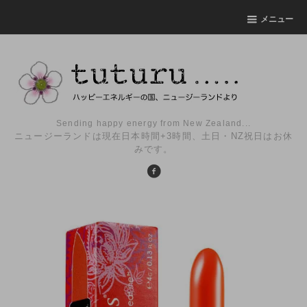
メニュー
Sending happy energy from New Zealand...
ニュージーランドは現在日本時間+3時間、土日・NZ祝日はお休
みです。