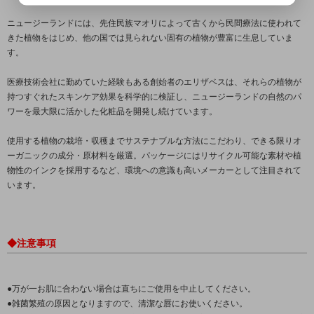
ニュージーランドには、先住民族マオリによって古くから民間療法に使われて
きた植物をはじめ、他の国では見られない固有の植物が豊富に生息していま
す。
医療技術会社に勤めていた経験もある創始者のエリザベスは、それらの植物が
持つすぐれたスキンケア効果を科学的に検証し、ニュージーランドの自然のパ
ワーを最大限に活かした化粧品を開発し続けています。
使用する植物の栽培・収穫までサステナブルな方法にこだわり、できる限りオ
ーガニックの成分・原材料を厳選。パッケージにはリサイクル可能な素材や植
物性のインクを採用するなど、環境への意識も高いメーカーとして注目されて
います。
◆注意事項
●万が一お肌に合わない場合は直ちにご使用を中止してください。
●雑菌繁殖の原因となりますので、清潔な唇にお使いください。