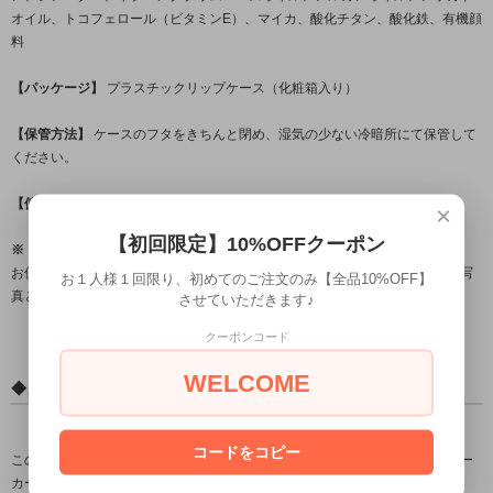
オイル、トコフェロール（ビタミンE）、マイカ、酸化チタン、酸化鉄、有機顔
料
【パッケージ】
プラスチックリップケース（化粧箱入り）
【保管方法】
ケースのフタをきちんと閉め、湿気の少ない冷暗所にて保管して
ください。
【使用期限】
化粧箱に記載
×
【初回限定】10%OFFクーポン
※ リップスティックの色について ※
お使いのモニター環境によって、色の見え方が少しずつ違ってきます。見本写
お１人様１回限り、初めてのご注文のみ【全品10%OFF】
真と実物の色とは多少異なる場合がありますのでご了承ください。
させていただきます♪
クーポンコード
WELCOME
◆メーカーについて
コードをコピー
この商品は、ニュージーランド北島、首都ウェリントンにある自然化粧品メー
カー
『Antipodes（アンティポディーズ）』
によって作られています。