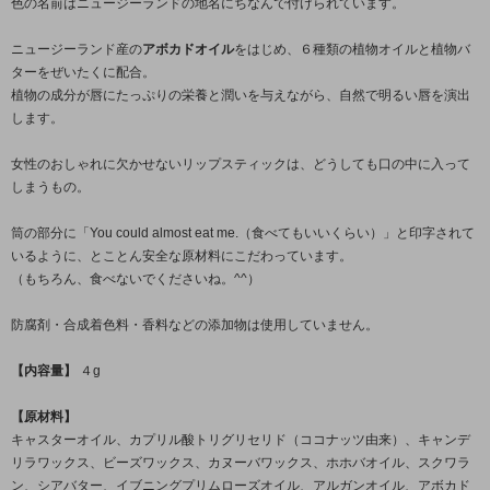
色の名前はニュージーランドの地名にちなんで付けられています。
ニュージーランド産の
アボカドオイル
をはじめ、６種類の植物オイルと植物バ
ターをぜいたくに配合。
植物の成分が唇にたっぷりの栄養と潤いを与えながら、自然で明るい唇を演出
します。
女性のおしゃれに欠かせないリップスティックは、どうしても口の中に入って
しまうもの。
筒の部分に「You could almost eat me.（食べてもいいくらい）」と印字されて
いるように、とことん安全な原材料にこだわっています。
（もちろん、食べないでくださいね。^^）
防腐剤・合成着色料・香料などの添加物は使用していません。
【内容量】
４g
【原材料】
キャスターオイル、カプリル酸トリグリセリド（ココナッツ由来）、キャンデ
リラワックス、ビーズワックス、カヌーバワックス、ホホバオイル、スクワラ
ン、シアバター、イブニングプリムローズオイル、アルガンオイル、アボカド